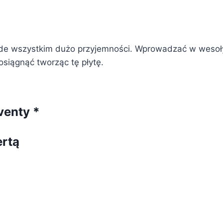
 wszystkim dużo przyjemności. Wprowadzać w wesoły n
osiągnąć tworząc tę płytę.
venty *
ertą