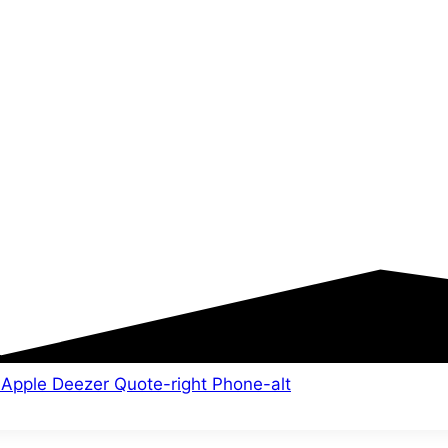
Apple
Deezer
Quote-right
Phone-alt